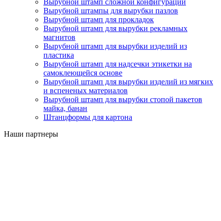
Вырубной штамп сложной конфигурации
Вырубной штампы для вырубки пазлов
Вырубной штамп для прокладок
Вырубной штамп для вырубки рекламных
магнитов
Вырубной штамп для вырубки изделий из
пластика
Вырубной штамп для надсечки этикетки на
самоклеющейся основе
Вырубной штамп для вырубки изделий из мягких
и вспененых материалов
Вырубной штамп для вырубки стопой пакетов
майка, банан
Штанцформы для картона
Наши партнеры